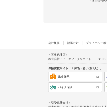
「個人情報の
・人の生命、身体または財産の保護のために必
・国または地方公共団体等が公的な事務を実施
・上記利用目的(1)において、当社によるご
社が業務提携している保険代理店へ電送により
※提供先は、お客様の住所によって異なるため
■
個人情報の外部委託について
ご入力いただいた個人情報は、利用目的の達成
外部委託を行う場合は、個人情報保護に関する
■
取得の任意性について
個人情報のご提供は任意です。
会社概要
勧誘方針
プライバシーポ
ただし、上記入力フォームのうち必須項目にご
また、ご入力内容に誤りがある場合には、ご要
■
個人情報の開示等の請求について
＜募集代理店＞
当社が取得した個人情報について、利用目的の
株式会社アイ・エフ・クリエイト
〒19
希望の場合には、下記の問い合わせ窓口までご
ご本人確認のため、ご入力いただいた情報と照
保険比較サイト「ｉ保険（あいほけん）」
【個人情報の取り扱いに関するお問い合わせ先
株式会社アイ・エフ・クリエイト 個人情報相
生命保険
住 所：〒190-0012 東京都立川市曙町2-36
メール：privacy@ifcreate.co.jp
バイク保険
個人情報保護管理者 コンプライアンス部 マネ
＜引受保険会社＞