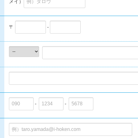
メイ）
〒
-
-
-