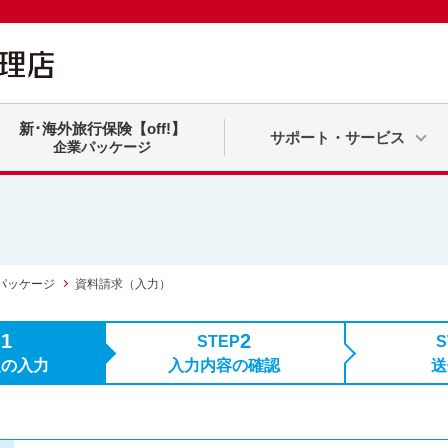
新･海外旅行保険【off!】
サポート・サービス
企業パッケージ
パッケージ
資料請求（入力）
1
2
P
STEP
S
報の入力
入力内容の確認
送