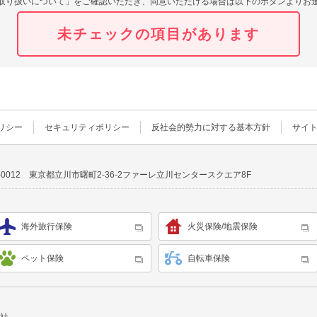
取り扱いについて」をご確認いただき、同意いただける場合は以下のボタンよりお
要がある場合であって、ご本人の同意を得ることが困難である場合
するうえで協力する必要がある場合であって、ご本人の同意を得ることにより当該
訪問対応が困難な場合に、ご希望の保険サービスをご案内するため、氏名、住所、連
未チェックの項目があります
提供する場合
、その都度、事前にご連絡いたします。
に必要な範囲内において、その全部または一部の取扱いを外部へ委託することがあ
契約を締結する等、委託先に対し適切な管理・監督を行います。
リシー
セキュリティポリシー
反社会的勢力に対する基本方針
サイ
入力いただけない場合は、資料請求またはお問い合わせを受け付けることができま
望にお応えできない場合があります。
通知、個人情報の開示、訂正、項目の追加または削除、消去、利用停止、第三者提
0-0012 東京都立川市曙町2-36-2ファーレ立川センタースクエア8F
連絡ください。
合の上、法令に基づき適切かつ速やかに対応させていただきます。
】
談対応窓口
海外旅行保険
火災保険/地震保険
-2 ファーレ立川センタースクエア8F
ペット保険
自転車保険
ージャー