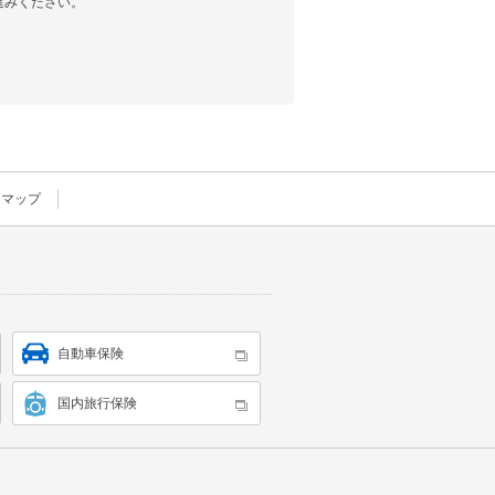
進みください。
事務の遂行に支障を及ぼすおそれがある場合
絡先、ご希望された保険サービスの内容等を、当
ります。
トマップ
せんのでご了承ください。
供記録の開示、または第三者への提供停止をご
自動車保険
国内旅行保険