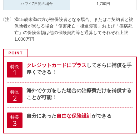
ハワイ7日間の
場合
1,700円
満15歳未満の方が被保険者となる場合、またはご契約者と被
保険者が異なる場合「傷害死亡・後遺障害」および「疾病死
亡」の保険金額は他の保険契約等と通算してそれぞれ上限
1,000万円
POINT
クレジットカードにプラス
してさらに補償を手
特長
1
厚くできる！
海外でケガをした場合の治療費だけを補償する
特長
2
ことが可能！
自分にあった
自由な保険設計
ができる
特長
3