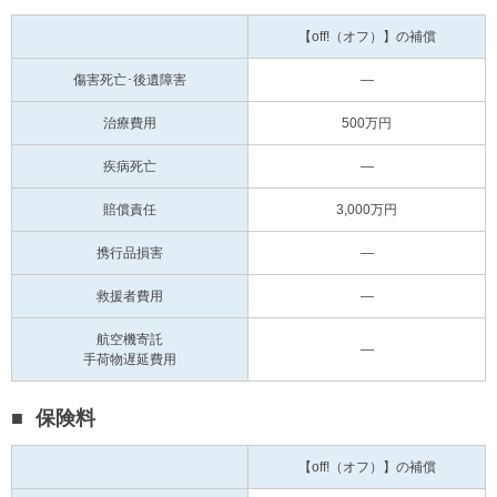
【off!（オフ）】の補償
傷害死亡･
後遺障害
―
治療費用
500万円
疾病死亡
―
賠償責任
3,000万円
携行品損害
―
救援者費用
―
航空機寄託
―
手荷物遅延費用
保険料
【off!（オフ）】の補償