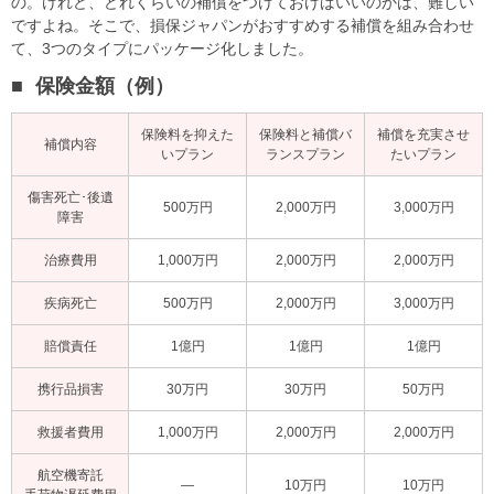
の。けれど、どれくらいの補償をつけておけばいいのかは、難しい
ですよね。そこで、損保ジャパンがおすすめする補償を組み合わせ
て、3つのタイプにパッケージ化しました。
保険金額（例）
保険料を抑えた
保険料と補償バ
補償を充実させ
補償内容
いプラン
ランスプラン
たいプラン
傷害死亡･
後遺
500万円
2,000万円
3,000万円
障害
治療費用
1,000万円
2,000万円
2,000万円
疾病死亡
500万円
2,000万円
3,000万円
賠償責任
1億円
1億円
1億円
携行品損害
30万円
30万円
50万円
救援者費用
1,000万円
2,000万円
2,000万円
航空機寄託
―
10万円
10万円