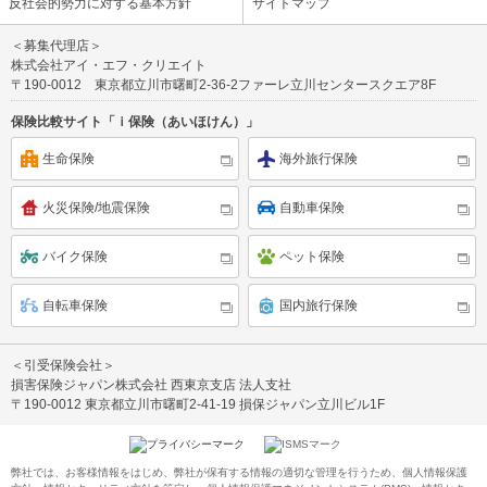
反社会的勢力に対する基本方針
サイトマップ
＜募集代理店＞
株式会社アイ・エフ・クリエイト
〒190-0012 東京都立川市曙町2-36-2ファーレ立川センタースクエア8F
保険比較サイト「ｉ保険（あいほけん）」
生命保険
海外旅行保険
火災保険/地震保険
自動車保険
バイク保険
ペット保険
自転車保険
国内旅行保険
＜引受保険会社＞
損害保険ジャパン株式会社 西東京支店 法人支社
〒190-0012 東京都立川市曙町2-41-19 損保ジャパン立川ビル1F
弊社では、お客様情報をはじめ、弊社が保有する情報の適切な管理を行うため、個人情報保護