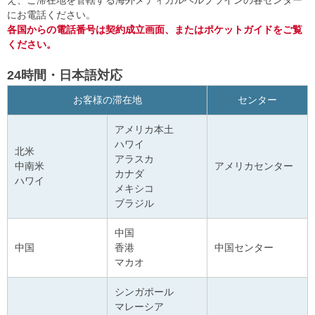
え、ご滞在地を管轄する海外メディカルヘルプラインの各センター
にお電話ください。
各国からの電話番号は契約成立画面、またはポケットガイドをご覧
ください。
24時間・日本語対応
お客様の滞在地
センター
アメリカ本土
ハワイ
北米
アラスカ
中南米
アメリカセンター
カナダ
ハワイ
メキシコ
ブラジル
中国
中国
香港
中国センター
マカオ
シンガポール
マレーシア