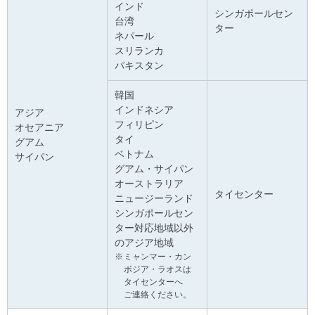
インド
シンガポールセン
台湾
ター
ネパール
スリランカ
パキスタン
韓国
インドネシア
アジア
フィリピン
オセアニア
タイ
グアム
ベトナム
サイパン
グアム・サイパン
オーストラリア
タイセンター
ニュージーランド
シンガポールセン
ター対応地域以外
のアジア地域
ミャンマー・カン
ボジア・ラオスは
タイセンターへ
ご連絡ください。